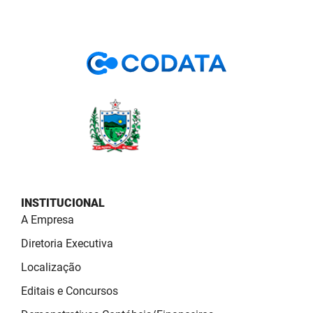
PBGÁS
PB Saúde
PBTUR
PBPREV
Projeto Cooperar
PROCASE
PROCON
INSTITUCIONAL
A Empresa
Polícia Militar
Diretoria Executiva
Polícia Civil
Localização
Rádio Tabajara
Editais e Concursos