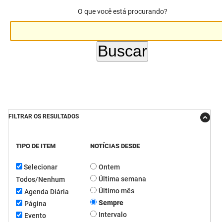
O que você está procurando?
DER
Desenvolvimento e da Articulação Municipal
DETRAN
Desenvolvimento Humano
EMPAER
Educação
ESPEP
Empreender
EPC
Secretaria de Fazenda
FILTRAR OS RESULTADOS
FAC
Secretaria de Governo
Fapesq
Infraestrutura e dos Recursos Hídricos
TIPO DE ITEM
NOTÍCIAS DESDE
Selecionar
Ontem
Fundação Casa de José Américo
Juventude, Esporte e Lazer
Última semana
Todos/Nenhum
FUNAD
Meio Ambiente e Sustentabilidade
Último mês
Agenda Diária
Sempre
Página
FUNDAC
Mulher e da Diversidade Humana
Intervalo
Evento