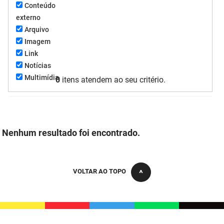
Conteúdo
FUNES
Planejamento, Orçamento e Gestão
externo
Arquivo
FUNESC
Procuradoria Geral do Estado
Imagem
Link
IMEQ
Representação Institucional
Notícias
IASS
Saúde
Multimídia
0
itens atendem ao seu critério.
IPHAEP
Segurança e Defesa Social
JUCEP
Turismo e Desenvolvimento Econômico
Nenhum resultado foi encontrado.
LIFESA
LOTEP
VOLTAR AO TOPO
Ouvidoria Geral do Estado
PAP