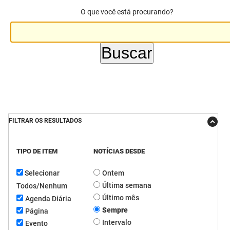
O que você está procurando?
DER
Desenvolvimento e da Articulação Municipal
DETRAN
Desenvolvimento Humano
EMPAER
Educação
ESPEP
Empreender
EPC
Secretaria de Fazenda
FILTRAR OS RESULTADOS
FAC
Secretaria de Governo
Fapesq
Infraestrutura e dos Recursos Hídricos
TIPO DE ITEM
NOTÍCIAS DESDE
Selecionar
Ontem
Fundação Casa de José Américo
Juventude, Esporte e Lazer
Última semana
Todos/Nenhum
FUNAD
Meio Ambiente e Sustentabilidade
Último mês
Agenda Diária
Sempre
Página
FUNDAC
Mulher e da Diversidade Humana
Intervalo
Evento