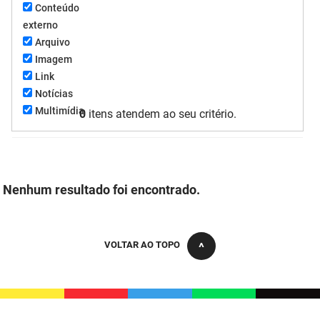
Conteúdo
FUNES
Planejamento, Orçamento e Gestão
externo
Arquivo
FUNESC
Procuradoria Geral do Estado
Imagem
Link
IMEQ
Representação Institucional
Notícias
IASS
Saúde
Multimídia
0
itens atendem ao seu critério.
IPHAEP
Segurança e Defesa Social
JUCEP
Turismo e Desenvolvimento Econômico
Nenhum resultado foi encontrado.
LIFESA
LOTEP
VOLTAR AO TOPO
Ouvidoria Geral do Estado
PAP