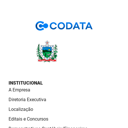
PBGÁS
PB Saúde
PBTUR
PBPREV
Projeto Cooperar
PROCASE
PROCON
INSTITUCIONAL
A Empresa
Polícia Militar
Diretoria Executiva
Polícia Civil
Localização
Rádio Tabajara
Editais e Concursos