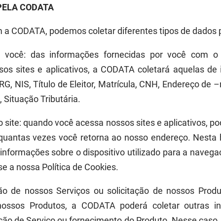
PELA CODATA
 a CODATA, podemos coletar
diferentes
tipos de
dados 
r você:
d
as informações fornecidas por você com o 
sos sites e aplicativos, a CODATA coletará aquelas de 
, NIS, Título de Eleitor, Matrícula, CNH, Endereço de –
 Situação Tributária.
 site:
q
uando você acessa nossos sites e aplicativos, po
 quantas vezes você retorna ao nosso endereço.
Nesta h
informações sobre o dispositivo utilizado para a naveg
se a noss
a
Política de Cookies.
ão de nossos Serviços ou solicitação de nossos Produ
r nossos Produtos, a CODATA poderá coletar outras i
ção de Serviço ou fornecimento do Produto. Nesse caso,