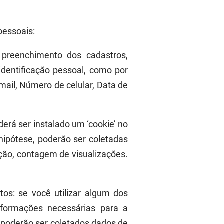
pessoais:
preenchimento dos cadastros,
identificação pessoal, como por
mail, Número de celular, Data de
derá ser instalado um ‘cookie’ no
ipótese, poderão ser coletadas
ação,
contagem de visualizações.
tos:
s
e você utilizar algum dos
nformações necessárias para a
 poderão ser
coletados dados de