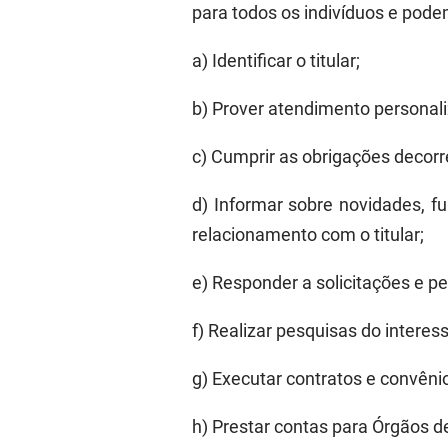
para todos os indivíduos e pode
a
)
Identificar o
titular
;
b
)
Prover atendimento personali
c
)
Cumprir as obrigações decorr
d
)
Informar sobre novidades, fu
relacionamento com o
titular
;
e
)
Responder a solicitações e p
f
)
Realizar pesquisas do intere
g
)
Executar
contratos e convêni
h
)
Prestar contas para Órgãos de