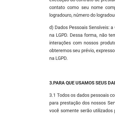
contato como seu nome comple
logradouro, número do logrado
d
)
Dados Pessoais
Sensíveis
:
a
na LGPD. Dessa forma, não te
interações com nossos produt
obteremos seu prévio, expresso
na L
GPD.
3.
P
ARA QUE USAMOS
SEUS DA
3.1
Todos os dados pessoais col
para prestação dos
nossos
Serv
você somente serão utilizados 