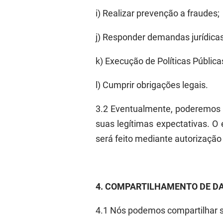
i
)
Realizar prevenção a fraudes
;
j
)
Responder demandas jurídicas
k
)
Execução de Políticas Pública
l
)
Cumprir obrigações legais
.
3.2
Eventualmente, poderemos ut
suas legítimas expectativas. O
será feito me
diante autorização
4.
COMPARTILHAMENTO DE
D
4.1
N
ós pode
mos compartilhar s