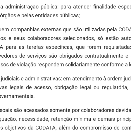
da administração pública:
p
ara atender finalidade espe
órgãos e pelas entidades públicas
;
luem companhias externas que são utilizadas pela CODA
ços e seus colaboradores selecionados, só estão au
para as tarefas específicas, que forem requisitad
ovedores de serviços são obrigados contratualmente 
asos de violação respondem solidariamente conforme a l
, judiciais e administrativas
:
em atendimento à ordem judic
ivas legais de acesso, obrigação legal ou regulatóri
governamentais
.
soais são acessados somente por colaboradores devida
dequação, necessidade, retenção mínima e demais princí
s objetivos da CODATA, além do compromisso de conf