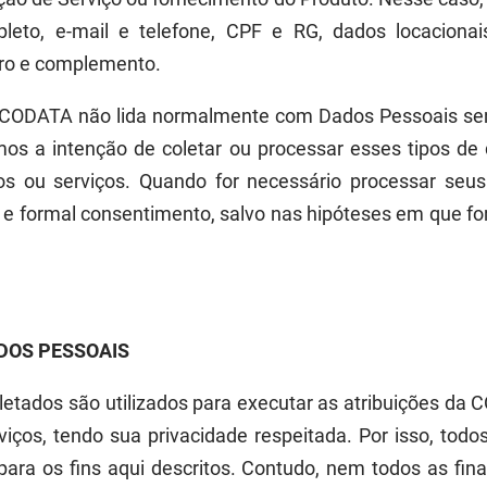
to, e-mail e telefone, CPF e RG, dados locacionai
uro e complemento.
CODATA não lida normalmente com Dados Pessoais sen
m
os
a intenção de coletar ou processar esses tipos de
os ou serviços.
Quando for necessário processar seus
 e formal consentimento
, salvo nas hipóteses em que fo
DOS
PESSOAIS
etados são utilizados
para executar as atribuições da C
iços, tendo sua privacidade respe
itada
.
Por
isso, tod
para os fins aqui descritos. Contudo, nem todos
as fin