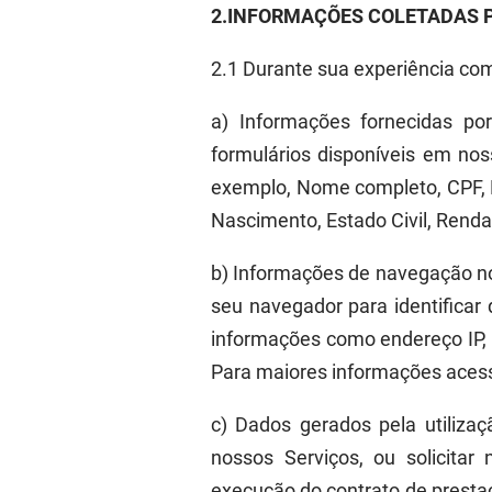
2.
INFORMAÇÕES COLETADAS 
2.1
Durante sua
experiência
com
a
)
Informações fornecidas po
formulários disponíveis em nos
exemplo, Nome completo, CPF, RG
Nascimento, Estado Civil, Renda,
b
)
Informações de navegação no
seu navegador para identificar
informações como endereço IP, 
Para maiores informações aces
c
)
Dados gerados pela utilizaç
nossos Serviços, ou solicita
execução do contrato de presta