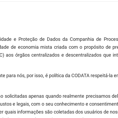
vacidade e Proteção de Dados da Companhia de Proc
edade de economia mista
c
riada com o propósito de pr
) aos órgãos centralizados e descentralizados que in
nte para nós
, por isso, é
política da CODATA respeit
á-la
em
ão
solicitadas
apenas quando realmente precisamos del
justos e legais, com o seu conhecimento e consentimen
er quais informações são coletadas dos usuários de nos