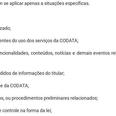
m se aplicar apenas a situaç
ões específicas
.
zado;
entes do uso dos serviços da CODATA;
ncionalidades, conteúdos, notícias e demais eventos
re
edidos de informações do
titular
;
sse da CODATA;
os
, ou procedimentos preliminares relacionados;
 controle na forma da lei
;