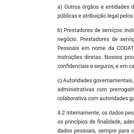
a)
O
utros órgãos e entidades 
públicas e atribuição legal pelos
b)
P
restadores de serviços:
inc
negócio. Prestadores de servi
Pessoais em nome da CODATA 
instruções diretas. Nossos pr
confidenciais e seguros, e em c
c)
A
utoridades governamentais
administrativas com prerrogat
colaborativa com autoridades 
4.2
Internamente, os dados pes
os princípios de finalidade, a
dados pessoais, sempre para o