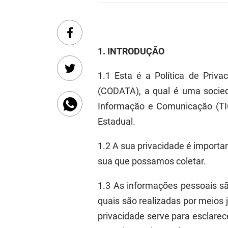
1.
INTRODUÇÃO
1.1
Esta é a Política de Pri
(
C
ODATA
), a qual é uma soci
Informação e Comunicação (TIC
Estadual
.
1.2
A sua privacidade é importa
sua que possamos coletar
.
1.3
As
informações
pessoais
s
quais são realizadas
por meios 
privacidade serve para
esclarec