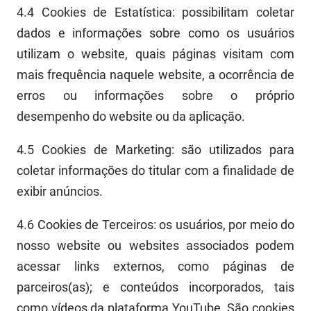
4.4
Coo
k
i
e
s
d
e
Estatística:
possibilitam coletar
dados e informações sobre como os usuários
utilizam o
web
site, quais páginas visitam com
mais frequência naquele
web
site, a ocorrência de
erros ou informações sobre o próprio
desempenho do
web
site ou da aplicação.
4.5
C
o
o
k
i
e
s
d
e Marketi
ng:
são utilizados para
coletar informações do titular com a finalidade de
exibir anúncios.
4.6
Cookies
d
e Terceiros:
o
s usuários, por meio do
nosso website ou websites associados podem
acessar links externos, como páginas de
parceiros(as); e conteúdos incorporados, tais
como vídeos da plataforma
YouTube
. S
ão cookies