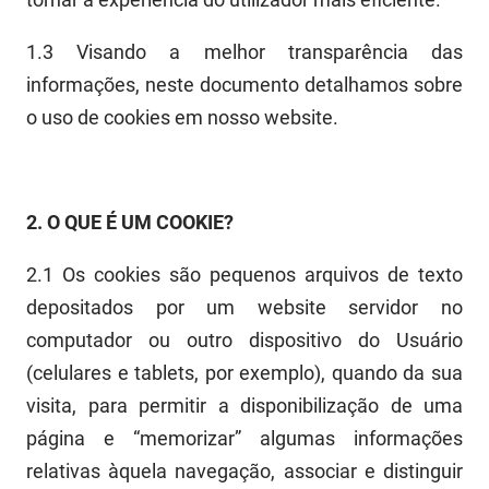
PBGÁS
1.3
Visando a melhor transparência das
PB Saúde
informações, neste
documento
detalhamos
sobre
PBTUR
o uso de cookies em nosso
web
site.
PBPREV
Projeto Cooperar
2.
O QUE É UM
COOKIE?
PROCASE
2.1
Os cookies são pequenos arquivos de texto
PROCON
depositados por um
web
site servidor no
computador ou outro dispositivo do Usuário
Polícia Militar
(celulares e tablets, por exemplo), quando da sua
Polícia Civil
visita, para permitir a disponibilização de uma
página e “memorizar” algumas informações
Rádio Tabajara
relativas àquela navegação, associar e distinguir