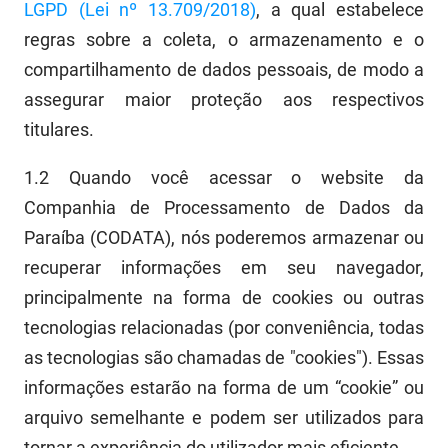
LGPD (Lei nº 13.709/2018)
, a qual estabelece
FUNES
Planejamento, Orçamento e Gestão
regras sobre a coleta, o armazenamento e o
FUNESC
Procuradoria Geral do Estado
compartilhamento de dados pessoais, de modo a
assegurar maior proteção aos respectivos
IMEQ
Representação Institucional
titulares.
IASS
Saúde
1.2
Quando você acessar
o
web
site
da
IPHAEP
Segurança e Defesa Social
Companhia de Processamento de Dados da
Paraíba (CODATA)
, nós poderemos armazenar ou
JUCEP
Turismo e Desenvolvimento Econômico
recuperar informações em seu navegador,
LIFESA
principalmente na forma de cookies
ou
outras
tecnologias relacionadas (por conveniência, todas
LOTEP
as tecnologias são chamadas de "cookies")
. Essas
Ouvidoria Geral do Estado
informações estarão na forma de um “cookie” ou
arquivo semelhante e podem ser utilizados para
PAP
tornar a experiência do utilizador mais eficiente.