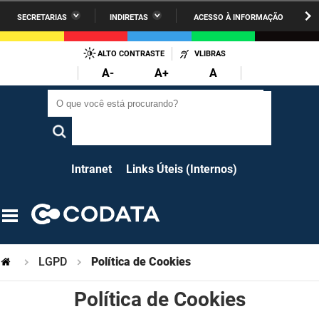
SECRETARIAS
INDIRETAS
ACESSO À INFORMAÇÃO
A União
Administração
IR
PARA
ALTO CONTRASTE
VLIBRAS
AESA
Administração Penitenciária
O
A-
A+
A
CONTEÚDO
ARPB
Agricultura Familiar e Desenvolvimento do Semiárido
O que você está procurando?
O que você está procurando?
Agevisa
Casa Civil do Governador
Cagepa
Casa Militar do Governador
Intranet
Links Úteis (Internos)
Cehap
Ciência, Tecnologia, Inovação e Ensino Superior
Cinep
Comunicação Institucional
Codata
Controladoria Geral do Estado
LGPD
Política de Cookies
Companhia Docas
Cultura
Política de Cookies
Corpo de Bombeiros
Desenvolvimento da Agropecuária e Pesca