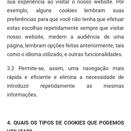
sua experiência ao visitar o nosso
web
site.
Por
exemplo, alguns cookies lembram suas
preferências para que você não tenha que efetuar
estas escolhas repetidamente sempre que visitar
nosso
web
site
,
med
e
m
a
audiência de uma
página,
lembra
m
opções feitas anteriormente, tais
como o idioma utilizado
, e
outras funcionalidades.
3.2
Permite-se, assim, uma navegação mais
rápida e eficiente e elimina a necessidade de
introduzir repetidamente as mesmas
informações.
4
.
QUAIS OS TIPOS DE COOKIES QUE
PODEMOS