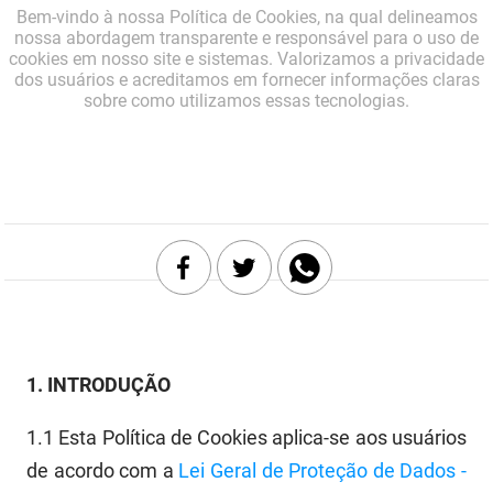
Bem-vindo à nossa Política de Cookies, na qual delineamos
DER
Desenvolvimento e da Articulação Municipal
nossa abordagem transparente e responsável para o uso de
cookies em nosso site e sistemas. Valorizamos a privacidade
dos usuários e acreditamos em fornecer informações claras
DETRAN
Desenvolvimento Humano
sobre como utilizamos essas tecnologias.
EMPAER
Educação
ESPEP
Empreender
EPC
Secretaria de Fazenda
FAC
Secretaria de Governo
Fapesq
Infraestrutura e dos Recursos Hídricos
Fundação Casa de José Américo
Juventude, Esporte e Lazer
1.
INTRODUÇÃO
FUNAD
Meio Ambiente e Sustentabilidade
1.1
Esta Política de Cookies aplica-se aos
usuários
FUNDAC
de
acordo com a
Lei Geral de Proteção de Dados -
Mulher e da Diversidade Humana