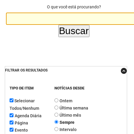
O que você está procurando?
DER
Desenvolvimento e da Articulação Municipal
DETRAN
Desenvolvimento Humano
EMPAER
Educação
ESPEP
Empreender
EPC
Secretaria de Fazenda
FILTRAR OS RESULTADOS
FAC
Secretaria de Governo
Fapesq
Infraestrutura e dos Recursos Hídricos
TIPO DE ITEM
NOTÍCIAS DESDE
Selecionar
Ontem
Fundação Casa de José Américo
Juventude, Esporte e Lazer
Última semana
Todos/Nenhum
FUNAD
Meio Ambiente e Sustentabilidade
Último mês
Agenda Diária
Sempre
Página
FUNDAC
Mulher e da Diversidade Humana
Intervalo
Evento