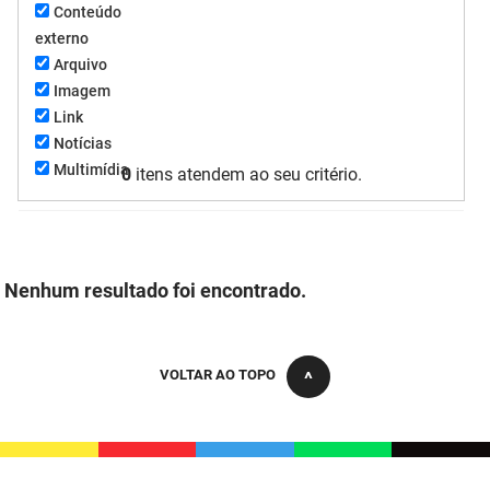
Conteúdo
FUNES
Planejamento, Orçamento e Gestão
externo
Arquivo
FUNESC
Procuradoria Geral do Estado
Imagem
Link
IMEQ
Representação Institucional
Notícias
IASS
Saúde
Multimídia
0
itens atendem ao seu critério.
IPHAEP
Segurança e Defesa Social
JUCEP
Turismo e Desenvolvimento Econômico
Nenhum resultado foi encontrado.
LIFESA
LOTEP
VOLTAR AO TOPO
Ouvidoria Geral do Estado
PAP