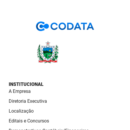
PBGÁS
PB Saúde
PBTUR
PBPREV
Projeto Cooperar
PROCASE
PROCON
INSTITUCIONAL
A Empresa
Polícia Militar
Diretoria Executiva
Polícia Civil
Localização
Rádio Tabajara
Editais e Concursos