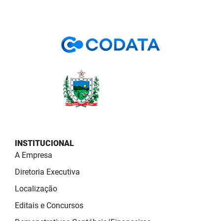
PBGÁS
PB Saúde
PBTUR
PBPREV
Projeto Cooperar
PROCASE
PROCON
INSTITUCIONAL
A Empresa
Polícia Militar
Diretoria Executiva
Polícia Civil
Localização
Rádio Tabajara
Editais e Concursos