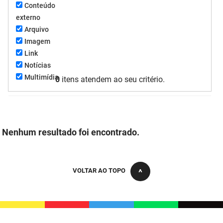
Conteúdo
FUNES
Planejamento, Orçamento e Gestão
externo
Arquivo
FUNESC
Procuradoria Geral do Estado
Imagem
Link
IMEQ
Representação Institucional
Notícias
IASS
Saúde
Multimídia
0
itens atendem ao seu critério.
IPHAEP
Segurança e Defesa Social
JUCEP
Turismo e Desenvolvimento Econômico
Nenhum resultado foi encontrado.
LIFESA
LOTEP
VOLTAR AO TOPO
Ouvidoria Geral do Estado
PAP