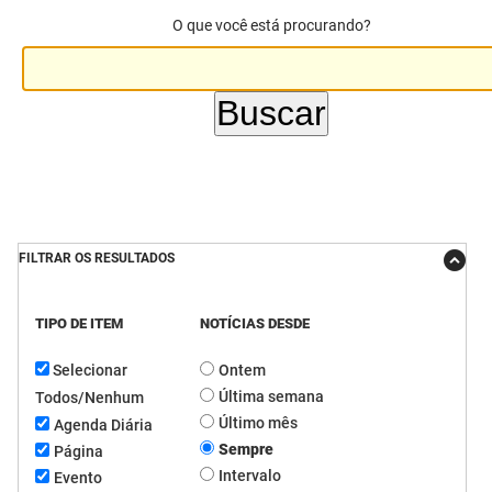
O que você está procurando?
DER
Desenvolvimento e da Articulação Municipal
DETRAN
Desenvolvimento Humano
EMPAER
Educação
ESPEP
Empreender
EPC
Secretaria de Fazenda
FILTRAR OS RESULTADOS
FAC
Secretaria de Governo
Fapesq
Infraestrutura e dos Recursos Hídricos
TIPO DE ITEM
NOTÍCIAS DESDE
Selecionar
Ontem
Fundação Casa de José Américo
Juventude, Esporte e Lazer
Última semana
Todos/Nenhum
FUNAD
Meio Ambiente e Sustentabilidade
Último mês
Agenda Diária
Sempre
Página
FUNDAC
Mulher e da Diversidade Humana
Intervalo
Evento