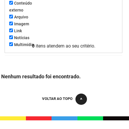
Conteúdo
FUNES
Planejamento, Orçamento e Gestão
externo
Arquivo
FUNESC
Procuradoria Geral do Estado
Imagem
Link
IMEQ
Representação Institucional
Notícias
IASS
Saúde
Multimídia
0
itens atendem ao seu critério.
IPHAEP
Segurança e Defesa Social
JUCEP
Turismo e Desenvolvimento Econômico
Nenhum resultado foi encontrado.
LIFESA
LOTEP
VOLTAR AO TOPO
Ouvidoria Geral do Estado
PAP