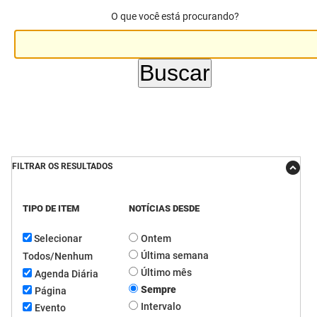
O que você está procurando?
DER
Desenvolvimento e da Articulação Municipal
DETRAN
Desenvolvimento Humano
EMPAER
Educação
ESPEP
Empreender
EPC
Secretaria de Fazenda
FILTRAR OS RESULTADOS
FAC
Secretaria de Governo
Fapesq
Infraestrutura e dos Recursos Hídricos
TIPO DE ITEM
NOTÍCIAS DESDE
Selecionar
Ontem
Fundação Casa de José Américo
Juventude, Esporte e Lazer
Última semana
Todos/Nenhum
FUNAD
Meio Ambiente e Sustentabilidade
Último mês
Agenda Diária
Sempre
Página
FUNDAC
Mulher e da Diversidade Humana
Intervalo
Evento