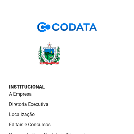
PBGÁS
PB Saúde
PBTUR
PBPREV
Projeto Cooperar
PROCASE
PROCON
INSTITUCIONAL
A Empresa
Polícia Militar
Diretoria Executiva
Polícia Civil
Localização
Rádio Tabajara
Editais e Concursos